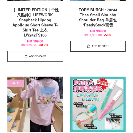
【LIMITED EDITION｜个性
TORY BURCH 170244
又酷帅】LIFEWORK
Thea Small Slouchy
Snapback Hipdog
Shoulder Bag 单肩包
Applique Short Sleeve T-
*ReadyStock现货
Shirt Tee 上衣
RM 999.00
LW242TS106
RM 1,999.00
-50%
RM 199.00
RM 279.00
-28.7%
ADD TO CART
ADD TO CART
SALE