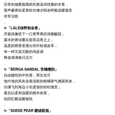
莎草的烟熏氛围烘托着温润优雅的木香，
尾声麝香轻柔香软仿佛夕阳余晖般温暖惬意
非常治愈
.
✨「LALE绿野郁金香」
开篇就像咬下一口青苹果的清脆酸甜，
露水的青绿覆在甜美花香之上，
温柔奶檀香里透出些许粉感皮革，
有一种又甜又酷的俏皮感
释放满满春日活力
.
✨「BERGA SANDAL 苦橘檀韵」
自由随性的中性香，男生也可
地中海的风夹杂着清新的柑橘香气拂面而来，
仿佛飞到海边小岛度假的轻松惬意，
最后以柔和温暖的檀木收尾，
似回忆般温暖愉悦
.
✨「SUEDE PEAR 暖绒梨酒」