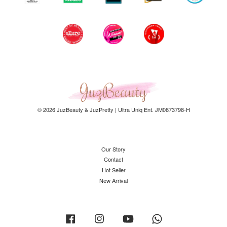
© 2026 JuzBeauty & JuzPretty | Ultra Uniq Ent. JM0873798-H
Our Story
Contact
Hot Seller
New Arrival
Facebook
Instagram
YouTube
Whatsapp