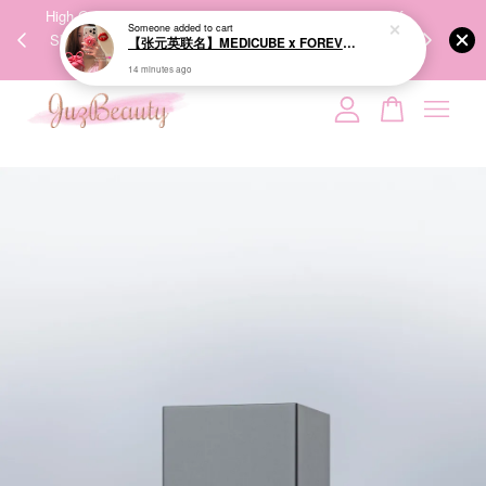
00%
High-Quality Transport Ensures the True Effectiveness of
We share Bea
PPING
Skincare Products. 优质运输，降低变质风险，护肤品才
IG
🇾🇸🇬
能真正有效。
Your cart is currently empty.
CONTINUE SHOPPING