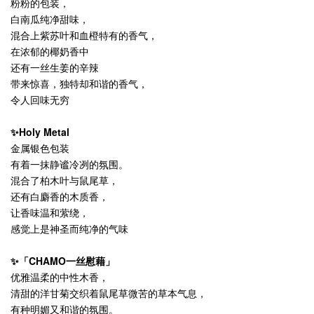
粉粉的包装，
白南瓜纯净甜味，
混合上紫苏叶和血橙特有的香气，
在浓郁的椰奶香中
还有一丝生姜的辛辣
带来惊喜，独特却和谐的香气，
令人回味无穷
✨Holy Metal
金属银色包装
有着一抹静谧冷冽的氛围。
混合了柏木叶与鼠尾草，
还有白麝香的木质香，
让香味温和萦绕，
感觉上是神圣而纯净的气味
✨「CHAMO一丝慰藉」
优雅温柔的中性木香，
清甜的洋甘菊交织着鼠尾草微苦的草本气息，
有种明媚又和谐的氛围。