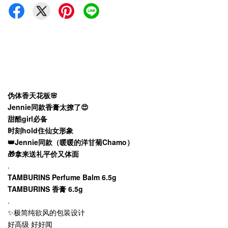
伪体香天花板🌸
Jennie同款香膏太撩了😍
甜酷girl必备
时刻hold住仙女形象
👑Jennie同款（暖暖的洋甘菊Chamo）
🎁拿来送礼平价又体面
.
TAMBURINS Perfume Balm 6.5g
TAMBURINS 香膏 6.5g
.
✨极简纯欲风的包装设计
好高级 好好闻