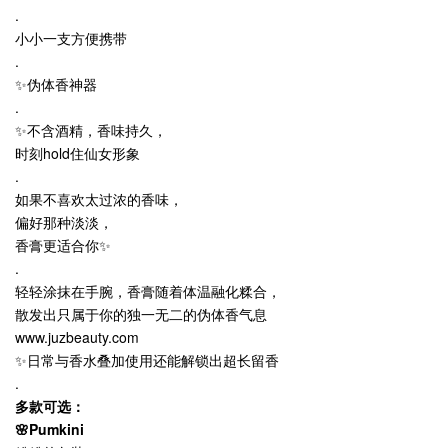
.
小小一支方便携带
.
✨伪体香神器
.
✨不含酒精，香味持久，
时刻hold住仙女形象
.
如果不喜欢太过浓的香味，
偏好那种淡淡，
香膏更适合你✨
.
轻轻涂抹在手腕，香膏随着体温融化糅合，
散发出只属于你的独一无二的伪体香气息
www.juzbeauty.com
✨日常与香水叠加使用还能解锁出超长留香
.
多款可选：
🌸Pumkini