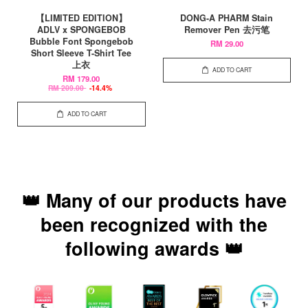
【LIMITED EDITION】
DONG-A PHARM Stain
ADLV x SPONGEBOB
Remover Pen 去污笔
Bubble Font Spongebob
RM 29.00
Short Sleeve T-Shirt Tee
上衣
ADD TO CART
RM 179.00
RM 209.00
-14.4%
ADD TO CART
👑 Many of our products have
been recognized with the
following awards 👑