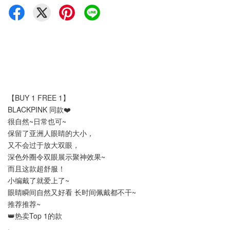
【BUY 1 FREE 1】
BLACKPINK 同款❤️
很自然~日常也可~
保留了亚洲人眼睛的大小，
又不会过于放大双眼，
深色外圈令双眼展示聚神效果~
而且这款超舒服！
小编戴了就爱上了~
眼睛瞬间自然又好看 长时间佩戴都不干~
推荐推荐~
👑热卖Top 1的款
.