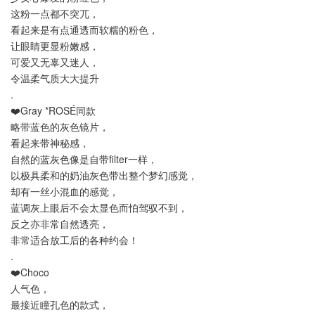
这粉一点都不突兀，
看起来是有点通透而软糯的粉色，
让眼睛更显粉嫩感，
可爱又无辜又迷人，
令温柔气质大大提升
.
❤️Gray *ROSÉ同款
略带蓝色的灰色镜片，
看起来带神秘感，
自然的蓝灰色像是自带filter一样，
以极具柔和的奶油灰色带出整个梦幻感觉，
却有一丝小混血的感觉，
蓝调灰上眼后不会太显色而怕驾驭不到，
反之亦非常自然透亮，
非常适合放工后的各种约会！
.
❤️Choco
人气色，
最接近瞳孔色的款式，