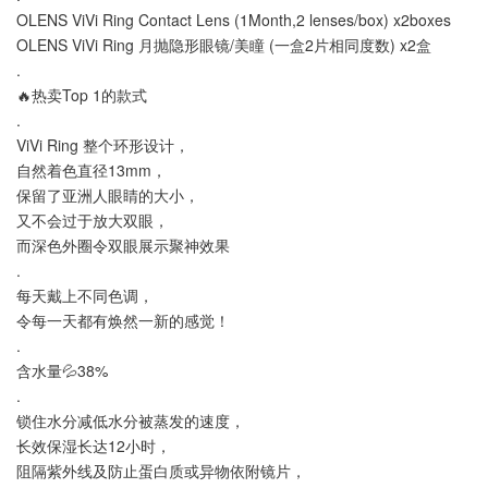
OLENS ViVi Ring Contact Lens (1Month,2 lenses/box) x2boxes
OLENS ViVi Ring 月抛隐形眼镜/美瞳 (一盒2片相同度数) x2盒
.
🔥热卖Top 1的款式
.
ViVi Ring 整个环形设计，
自然着色直径13mm，
保留了亚洲人眼睛的大小，
又不会过于放大双眼，
而深色外圈令双眼展示聚神效果
.
每天戴上不同色调，
令每一天都有焕然一新的感觉！
.
含水量💦38%
.
锁住水分减低水分被蒸发的速度，
长效保湿长达12小时，
阻隔紫外线及防止蛋白质或异物依附镜片，