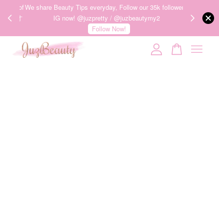
ness of
We share Beauty Tips everyday, Follow our 35k followers'
护肤品才
IG now! @juzpretty / @juzbeautymy2
Follow Now!
Your cart is currently empty.
CONTINUE SHOPPING