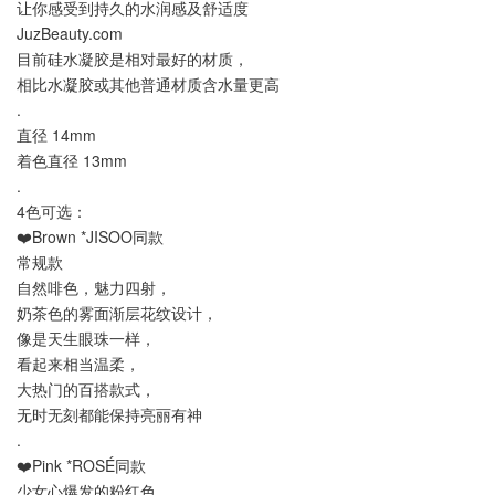
让你感受到持久的水润感及舒适度
JuzBeauty.com
目前硅水凝胶是相对最好的材质，
相比水凝胶或其他普通材质含水量更高
.
直径 14mm
着色直径 13mm
.
4色可选：
❤️Brown *JISOO同款
常规款
自然啡色，魅力四射，
奶茶色的雾面渐层花纹设计，
像是天生眼珠一样，
看起来相当温柔，
大热门的百搭款式，
无时无刻都能保持亮丽有神
.
❤️Pink *ROSÉ同款
少女心爆发的粉红色，