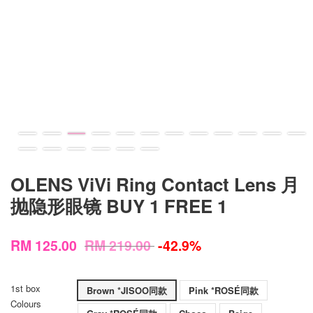
OLENS ViVi Ring Contact Lens 月
抛隐形眼镜 BUY 1 FREE 1
RM 125.00
RM 219.00
-42.9%
1st box
Brown *JISOO同款
Pink *ROSÉ同款
Colours