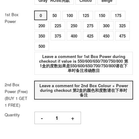
Gray *ROSÉ同款
Choco
Beige
1st Box
0
50
100
125
150
175
Power
200
225
250
275
300
325
350
375
400
425
450
475
500
Leave a comment for 1st Box Power during
checkout if value is 550/600/650/700/750/800 第
1盒的度数如果是550/600/650/700/750/800请在下
单时备注准确数目
2nd Box
Leave a comment for 2nd Box Colour + Power
during checkout 第2盒的颜色和度数请在下单时
Power (Free)
备注
(BUY 1 GET
1 FREE)
Quantity
-
+