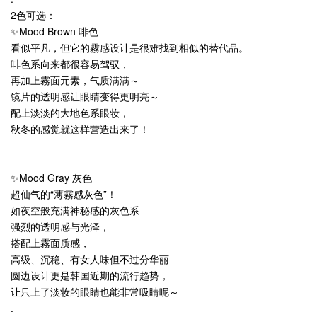
2色可选：
✨Mood Brown 啡色
看似平凡，但它的霧感设计是很难找到相似的替代品。
啡色系向来都很容易驾驭，
再加上霧面元素，气质满满～
镜片的透明感让眼睛变得更明亮～
配上淡淡的大地色系眼妆，
秋冬的感觉就这样营造出来了！
✨Mood Gray 灰色
超仙气的“薄霧感灰色”！
如夜空般充满神秘感的灰色系
强烈的透明感与光泽，
搭配上霧面质感，
高级、沉稳、有女人味但不过分华丽
圆边设计更是韩国近期的流行趋势，
让只上了淡妆的眼睛也能非常吸睛呢～
.