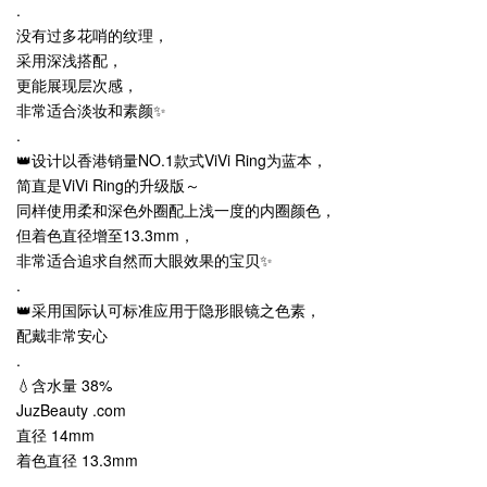
.
没有过多花哨的纹理，
采用深浅搭配，
更能展现层次感，
非常适合淡妆和素颜✨
.
👑设计以香港销量NO.1款式ViVi Ring为蓝本，
简直是ViVi Ring的升级版～
同样使用柔和深色外圈配上浅一度的内圈颜色，
但着色直径增至13.3mm，
非常适合追求自然而大眼效果的宝贝✨
.
👑采用国际认可标准应用于隐形眼镜之色素，
配戴非常安心
.
💧含水量 38%
JuzBeauty .com
直径 14mm
着色直径 13.3mm
.