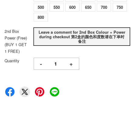
500
550
600
650
700
750
800
2nd Box
Leave a comment for 2nd Box Colour + Power
during checkout 第2盒的颜色和度数请在下单时
Power (Free)
备注
(BUY 1 GET
1 FREE)
Quantity
-
+