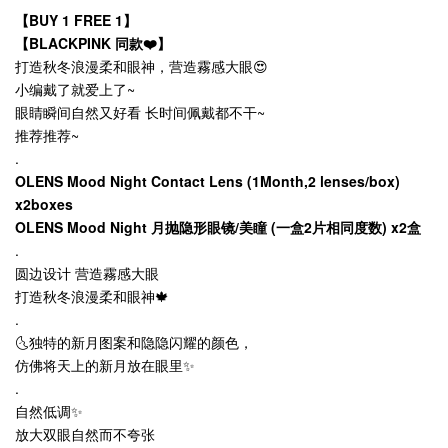
【BUY 1 FREE 1】
【BLACKPINK 同款
❤️
】
打造秋冬浪漫柔和眼神，营造霧感大眼😍
小编戴了就爱上了~
眼睛瞬间自然又好看 长时间佩戴都不干~
推荐推荐~
.
OLENS Mood Night Contact Lens (1Month,2 lenses/box)
x2boxes
OLENS Mood Night 月抛隐形眼镜/美瞳 (一盒2片相同度数) x2盒
.
圆边设计 营造霧感大眼
打造秋冬浪漫柔和眼神🍁
.
🌜独特的新月图案和隐隐闪耀的颜色，
仿佛将天上的新月放在眼里✨
.
自然低调✨
放大双眼自然而不夸张