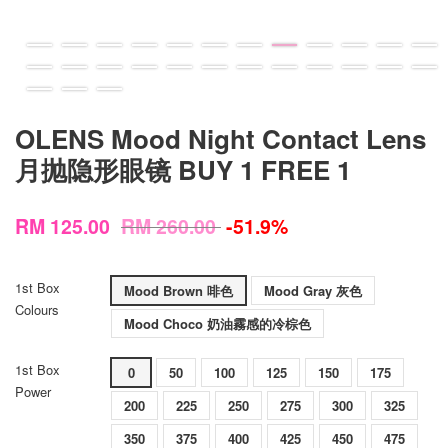
OLENS Mood Night Contact Lens
月抛隐形眼镜 BUY 1 FREE 1
RM 125.00
RM 260.00
-51.9%
1st Box
Mood Brown 啡色
Mood Gray 灰色
Colours
Mood Choco 奶油霧感的冷棕色
1st Box
0
50
100
125
150
175
Power
200
225
250
275
300
325
350
375
400
425
450
475