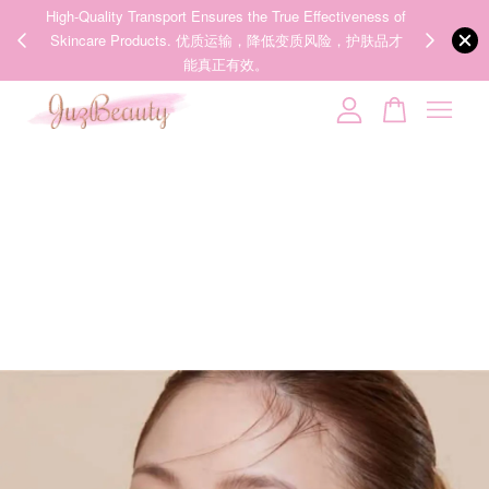
ness of
We share Beauty Tips everyday, Follow our 35k followers'
J B
just purchased
护肤品才
IG now! @juzpretty / @juzbeautymy2
【韩团同款:sparkles:涂抹式水光针:sparkles:】VT PDRN Essence 100 30ml 水光美白提亮PDRN精华
Follow Now!
20 hours ago
Your cart is currently empty.
CONTINUE SHOPPING