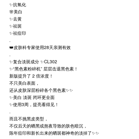
✨抗氧化
🌸美白
✨去黄
✨祛斑
✨祛痘印
.
👑皮肤科专家使用28天亲测有效
.
✨复合淡斑成分 ✨CL302
✨“黑色素粉碎机” 层层击退黑色素！
新版提升了 2 倍浓度！
不只美白表面，
还从皮肤深层粉碎各个黑色素✨✨
✨美白 淡斑 闭环更全面
✨使用3周，提亮看得见！
.
而且不挑黑皮类型，
不仅后天的晒黑或熬夜导致的肤色暗沉，
陈年痘印和新长出来的晒斑都神奇的淡掉了✨✨