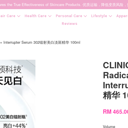
t Ensures the True Effectiveness of Skincare Products. 优质运输，
air Care
Health Care
Personal Care
Lifestyle
Appar
Reviews
ector + Interrupter Serum 302镭射美白淡斑精华 100ml
Your cart is currently empty.
CLINI
CONTINUE SHOPPING
Radic
Inte
精华 1
RM 465.
Volume