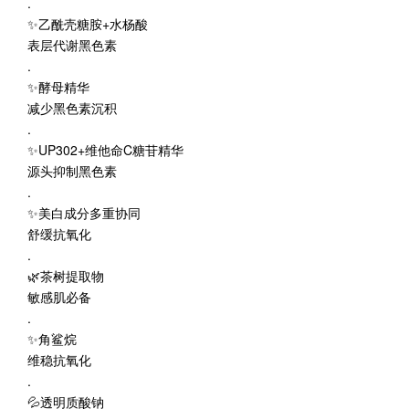
.
✨乙酰壳糖胺+水杨酸
表层代谢黑色素
.
✨酵母精华
减少黑色素沉积
.
✨UP302+维他命C糖苷精华
源头抑制黑色素
.
✨美白成分多重协同
舒缓抗氧化
.
🌿茶树提取物
敏感肌必备
.
✨角鲨烷
维稳抗氧化
.
💦透明质酸钠