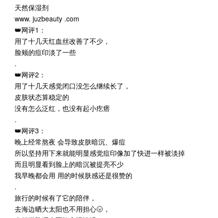
天然保湿剂
www. juzbeauty .com
👑网评1：
用了十几天红血丝改善了不少，
脸颊的痘印淡了一些
.
👑网评2：
用了十几天感觉闭口没怎么继续长了，
皮肤状态算稳定的
没有怎么泛红，也没有起小疙瘩
.
👑网评3：
晚上经常熬夜 会导致皮肤暗沉、爆痘
所以坚持用下来就能明显感觉痘印像加了快进一样被淡掉
而且明显看到脸上的暗沉被提亮不少
我早晚都会用 用的时候肤感还是很赞的
.
旅行的时候有了它的陪伴，
去海边晒大太阳也不用担心🌝，