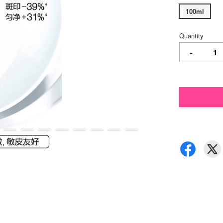
100ml
Quantity
-