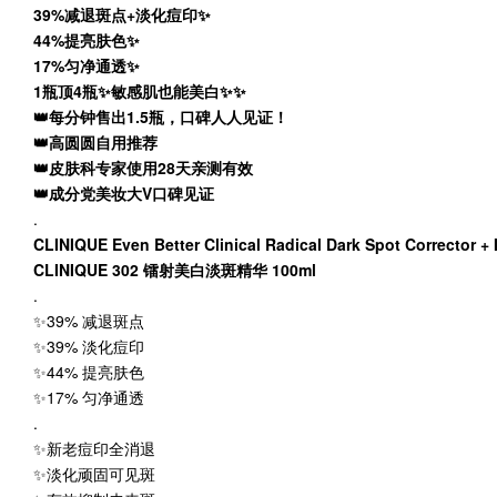
39%减退斑点+淡化痘印✨
44%提亮肤色✨
17%匀净通透✨
1瓶顶4瓶✨敏感肌也能美白✨✨
👑每分钟售出1.5瓶，口碑人人见证！
👑高圆圆自用推荐
👑皮肤科专家使用28天亲测有效
👑成分党美妆大V口碑见证
.
CLINIQUE Even Better Clinical Radical Dark Spot Corrector + 
CLINIQUE 302 镭射美白淡斑精华 100ml
.
✨39% 减退斑点
✨39% 淡化痘印
✨44% 提亮肤色
✨17% 匀净通透
.
✨新老痘印全消退
✨淡化顽固可见斑