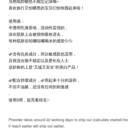
当然啦防晒也不能忘记涂哦~
喜欢旅行又怕晒黑的宝贝们快快囤起来啦！
.
使用感：
半透明乳液质地，流动性蛮强的，
涂在肌肤上会被很快吸收进去，
有种肌肤在咕嘟咕嘟喝水的感觉💦💦
.
🌿含有抗炎成分，所以敏感肌也适用，
且很适合脸不稳定以及爱长痘人士
这款称的上是“又猛又安全”的美白产品！
.
🌿配合舒缓成分，🌿用起来十分的温和，
不但不油腻，还没有任何的刺激感
.
使用3周，提亮看得见✨
Preorder takes around 22 working days to ship out (calculate started from
if reach earlier will ship out earlier.