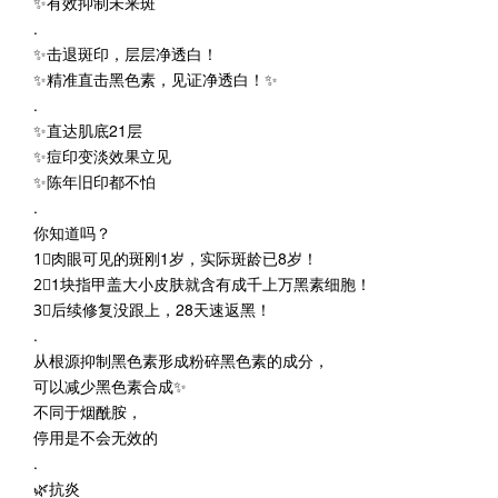
✨有效抑制未来斑
.
✨击退斑印，层层净透白！
✨精准直击黑色素，见证净透白！✨
.
✨直达肌底21层
✨痘印变淡效果立见
✨陈年旧印都不怕
.
你知道吗？
1⃣️肉眼可见的斑刚1岁，实际斑龄已8岁！
2⃣️1块指甲盖大小皮肤就含有成千上万黑素细胞！
3⃣️后续修复没跟上，28天速返黑！
.
从根源抑制黑色素形成粉碎黑色素的成分，
可以减少黑色素合成✨
不同于烟酰胺，
停用是不会无效的
.
🌿抗炎