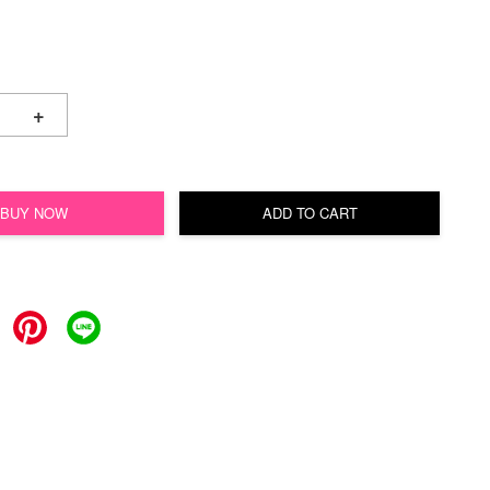
+
BUY NOW
ADD TO CART